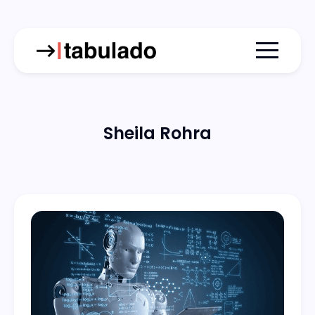
Menu togg
Sheila Rohra