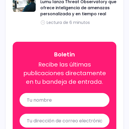
Lumu lanza Threat Observatory que
ofrece inteligencia de amenazas
personalizada y en tiempo real
Lectura de 6 minutos
Boletín
Recibe las últimas
publicaciones directamente
en tu bandeja de entrada.
Name
Email