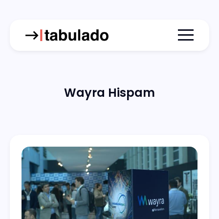
Menu togg
Wayra Hispam