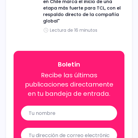
en Chile marca el inicio de una
etapa más fuerte para TCL, con el
respaldo directo de la compañía
global"
Lectura de 16 minutos
Boletín
Recibe las últimas
publicaciones directamente
en tu bandeja de entrada.
Name
Email