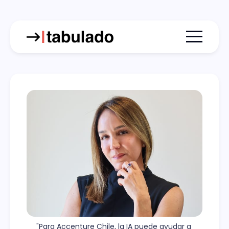
Menu togg
"Para Accenture Chile, la IA puede ayudar a 