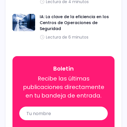
Lectura de 4 minutos
IA: La clave de la eficiencia en los
Centros de Operaciones de
Seguridad
Lectura de 6 minutos
Boletín
Recibe las últimas
publicaciones directamente
en tu bandeja de entrada.
Name
Email