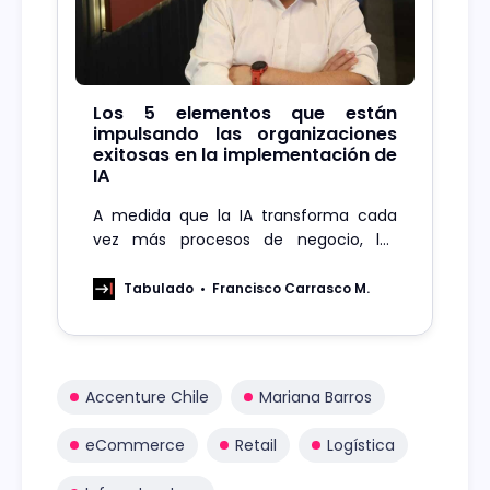
Los 5 elementos que están
impulsando las organizaciones
exitosas en la implementación de
IA
A medida que la IA transforma cada
vez más procesos de negocio, las
organizaciones deben operacionalizar
la IA responsable a escala para
Tabulado
Francisco Carrasco M.
garantizar confianza, resiliencia y un
juicio humano significativo allí donde
más importa
Accenture Chile
Mariana Barros
eCommerce
Retail
Logística