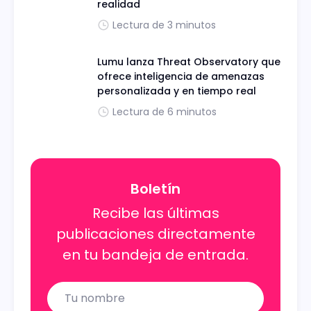
realidad
Lectura de 3 minutos
Lumu lanza Threat Observatory que
ofrece inteligencia de amenazas
personalizada y en tiempo real
Lectura de 6 minutos
Boletín
Recibe las últimas
publicaciones directamente
en tu bandeja de entrada.
Name
Email