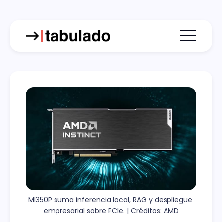
Menu togg
MI350P suma inferencia local, RAG y despliegue 
empresarial sobre PCIe. | Créditos: AMD