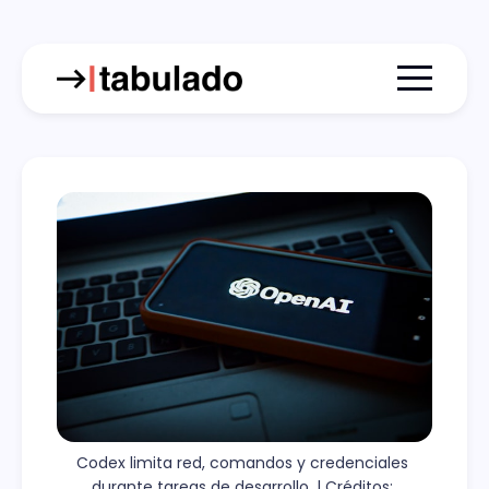
Menu togg
Codex limita red, comandos y credenciales 
durante tareas de desarrollo. | Créditos: 