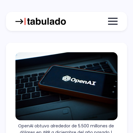
Menu togg
OpenAI obtuvo alrededor de 5.500 millones de 
dólares en ARR a diciembre del año pasado | 