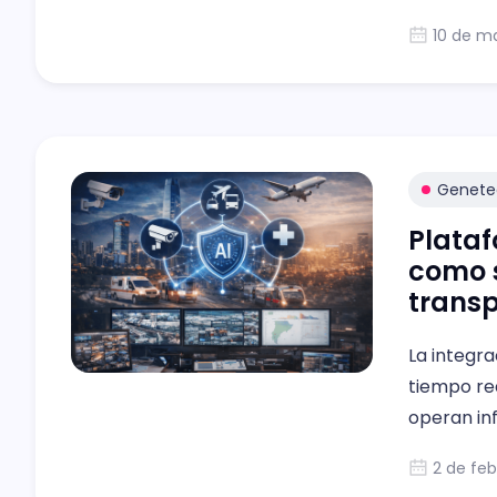
para actu
10 de m
y del pro
espacios 
Genete
Plataf
como s
transp
La integra
tiempo re
operan in
respuesta
2 de feb