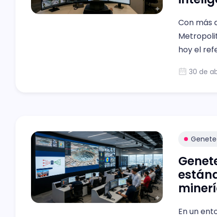
Con más d
Metropoli
hoy el ref
proyectos 
30 de ab
Genete
Genete
estánd
miner
En un ento