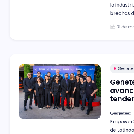
la industr
brechas de
faenas crí
31 de ma
Genete
Genete
avance
tenden
Genetec l
Empower36
de Latinoa