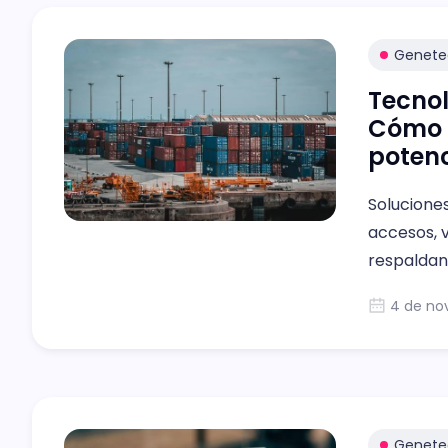
Genete
Tecnol
Cómo 
potenc
Solucione
accesos, 
respaldand
terminale
4 de no
Genete