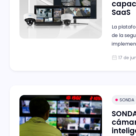
capaci
SaaS
La platafo
de la segu
implementa
términos.
17 de ju
SONDA
SONDA 
cámara
inteli