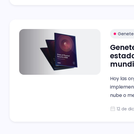
Genete
Genete
estado
mundi
Hoy las o
implementa
nube o me
seguridad.
12 de di