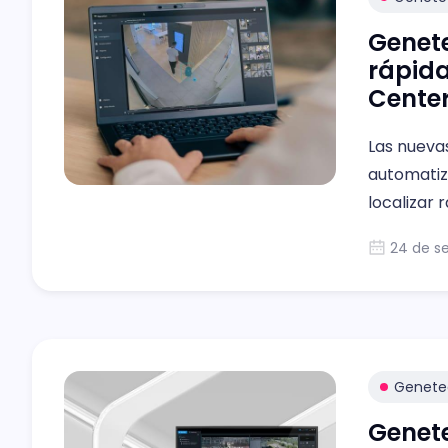
Genete
rápida
Cente
Las nueva
automatiz
localizar
contexto y
24 de s
Genete
Genete