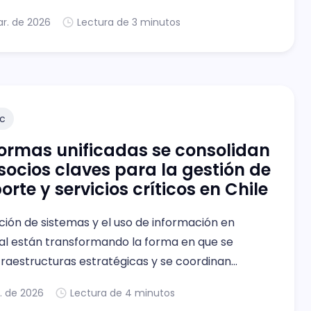
alizarlos sobre las últimas novedades de producto
ar. de 2026
Lectura de 3 minutos
grama de canales, compartir tendencias y ofrecer
de networking.
c
ormas unificadas se consolidan
ocios claves para la gestión de
orte y servicios críticos en Chile
ción de sistemas y el uso de información en
al están transformando la forma en que se
fraestructuras estratégicas y se coordinan
s ante incidentes.
. de 2026
Lectura de 4 minutos