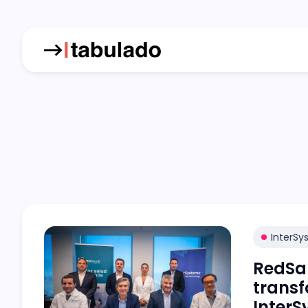
InterSy
RedSa
transf
InterS