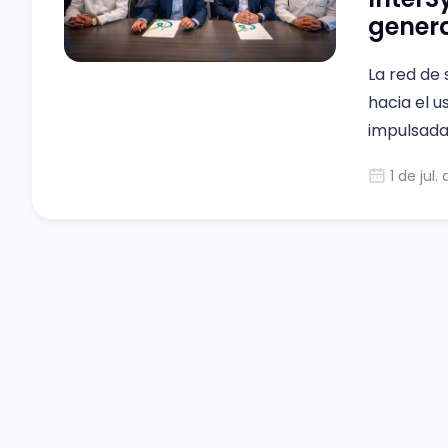
gener
La red de 
hacia el u
impulsada 
reglament
1 de jul.