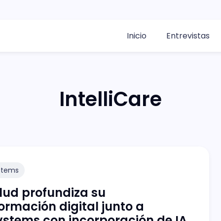
Inicio
Entrevistas
IntelliCare
stems
lud profundiza su
ormación digital junto a
ystems con incorporación de IA