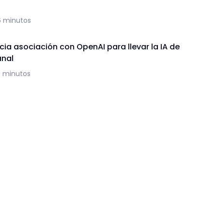
6 minutos
ia asociación con OpenAI para llevar la IA de
anal
5 minutos