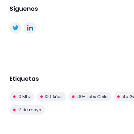
Síguenos
Etiquetas
10 Mhz
100 Años
100+ Labs Chile
14a G
17 de mayo