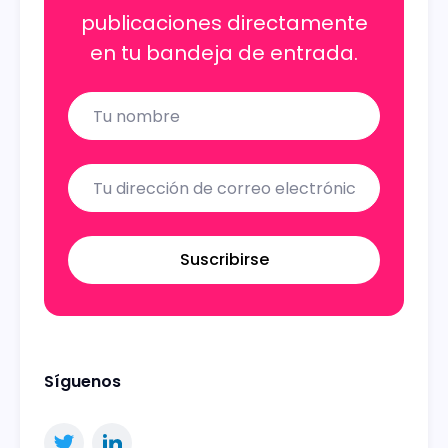
publicaciones directamente
en tu bandeja de entrada.
Name
Email
Suscribirse
Síguenos