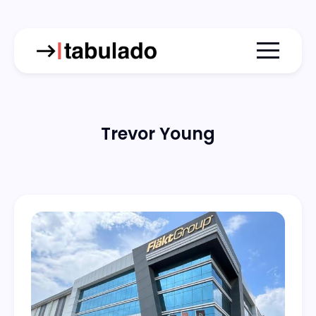
Menu togg
Trevor Young