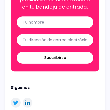
en tu bandeja de entrada.
Name
Email
Suscribirse
Síguenos