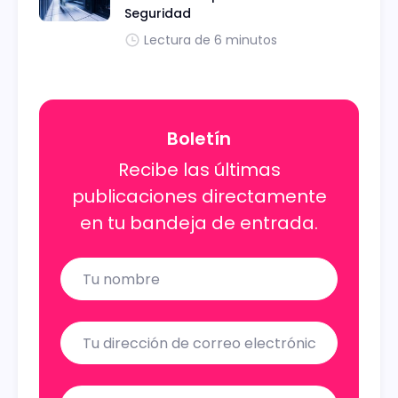
Seguridad
Lectura de 6 minutos
Boletín
Recibe las últimas
publicaciones directamente
en tu bandeja de entrada.
Name
Email