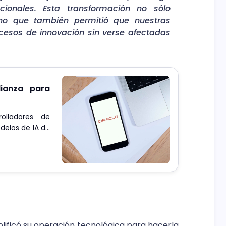
acionales. Esta transformación no sólo
sino que también permitió que nuestras
cesos de innovación sin verse afectadas
ianza para
rolladores de
delos de IA de
texto, video y
ificó su operación tecnológica para hacerla