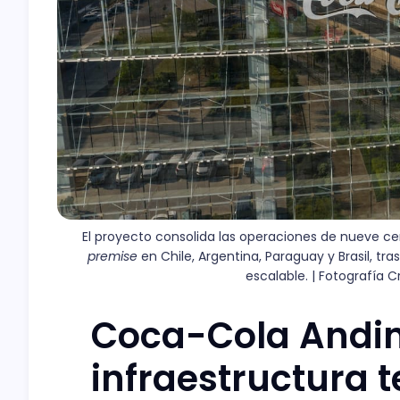
El proyecto consolida las operaciones de nueve ce
premise
 en Chile, Argentina, Paraguay y Brasil, tr
escalable. | Fotografía 
Coca-Cola Andin
infraestructura 