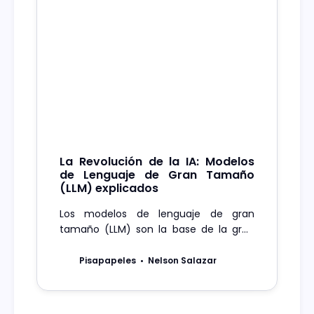
La Revolución de la IA: Modelos
de Lenguaje de Gran Tamaño
(LLM) explicados
Los modelos de lenguaje de gran
tamaño (LLM) son la base de la gran
mayoría de las herramientas más
populares del momento: ChatGPT,
Pisapapeles
Nelson Salazar
Dall-E, etcétera.