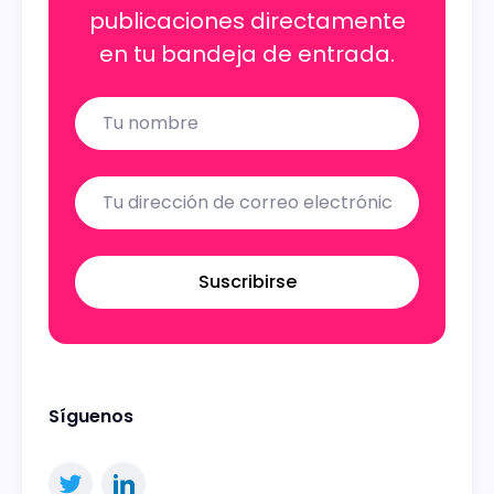
publicaciones directamente
en tu bandeja de entrada.
Name
Email
Suscribirse
Síguenos