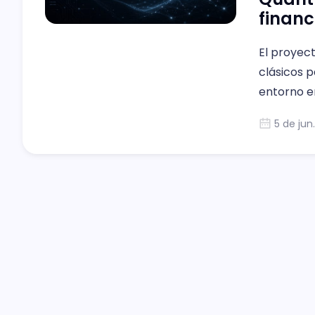
financ
El proyec
clásicos p
entorno e
5 de jun