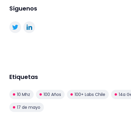
Síguenos
Etiquetas
10 Mhz
100 Años
100+ Labs Chile
14a G
17 de mayo