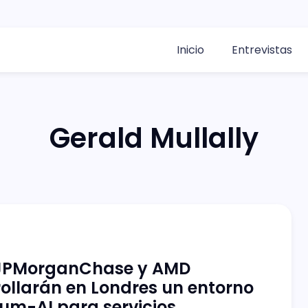
Inicio
Entrevistas
Gerald Mullally
JPMorganChase y AMD
ollarán en Londres un entorno
um-AI para servicios