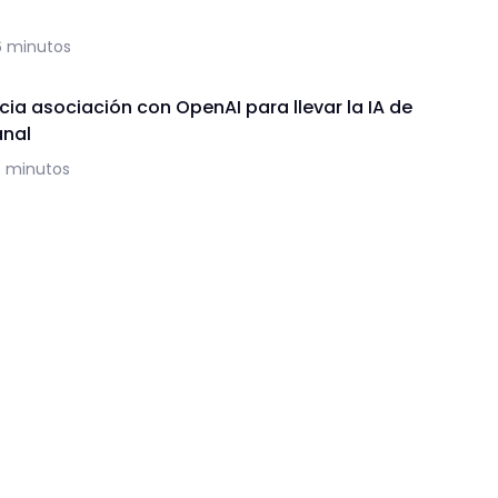
6 minutos
ia asociación con OpenAI para llevar la IA de
anal
5 minutos