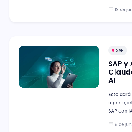
19 de ju
SAP
SAP y 
Claude
AI
Esto dará
agente, in
SAP con IA
8 de jun