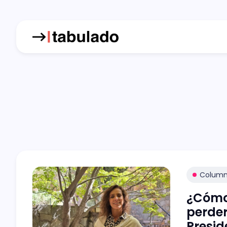
Colum
¿Cómo 
perder
Presid