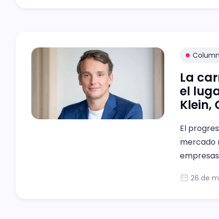
Colum
La car
el lug
Klein,
El progres
mercado n
empresas,
26 de m