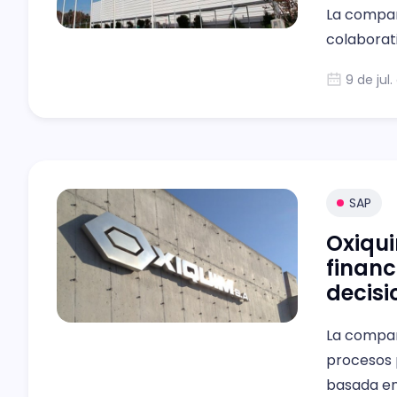
La compañí
colaborat
9 de jul
SAP
Oxiqui
financ
decisi
La compañ
procesos 
basada en 