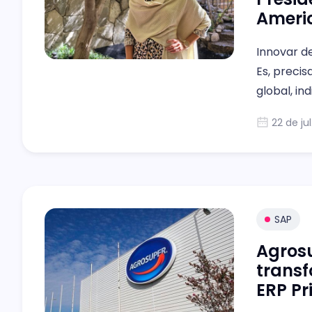
Ameri
Innovar de
Es, precis
global, in
22 de ju
SAP
Agrosu
transf
ERP Pr