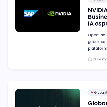
NVIDIA
Busine
IA esp
OpenShell 
gobernanz
plataform
13 de m
Globan
Globa