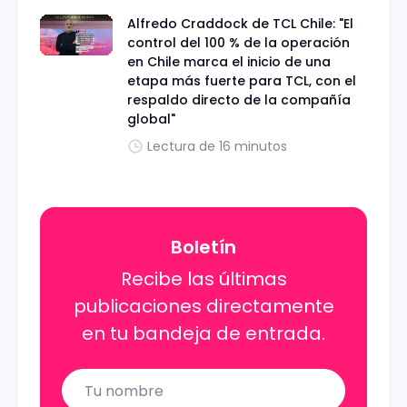
Alfredo Craddock de TCL Chile: "El
control del 100 % de la operación
en Chile marca el inicio de una
etapa más fuerte para TCL, con el
respaldo directo de la compañía
global"
Lectura de 16 minutos
Boletín
Recibe las últimas
publicaciones directamente
en tu bandeja de entrada.
Name
Email