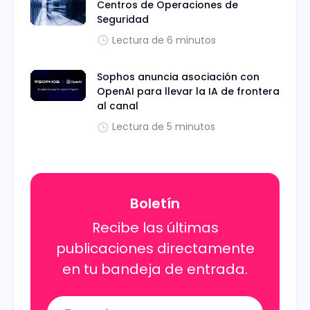
Centros de Operaciones de
Seguridad
Lectura de 6 minutos
Sophos anuncia asociación con
OpenAI para llevar la IA de frontera
al canal
Lectura de 5 minutos
Boletín
Recibe las últimas
publicaciones directamente
en tu bandeja de entrada.
Name
Email