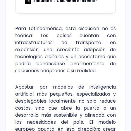
US$3.200 millones, compras repetidas
Tabulado
Columnas al director
al mismo proveedor el mismo día,
licencias médicas cuyos subsidios
nunca se recuperaron, rendiciones que
no calzan con lo pagado.
Para Latinoamérica, esta discusión no es
teórica. Los países cuentan con
infraestructuras de transporte en
expansión, una creciente adopción de
tecnologías digitales y un ecosistema que
podría beneficiarse enormemente de
soluciones adaptadas a su realidad.
Apostar por modelos de inteligencia
artificial más pequeños, especializados y
desplegables localmente no solo reduce
costos, sino que abre la puerta a un
desarrollo más sostenible y alineado con
las necesidades del país. El modelo
europeo apunta en esa dirección: crear