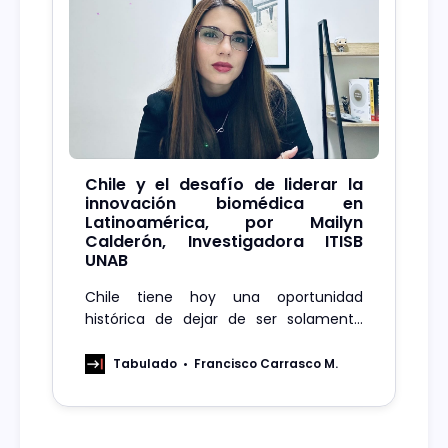
Chile y el desafío de liderar la
innovación biomédica en
Latinoamérica, por Mailyn
Calderón, Investigadora ITISB
UNAB
Chile tiene hoy una oportunidad
histórica de dejar de ser solamente
usuario de tecnología importada y
comenzar a posicionarse como
Tabulado
Francisco Carrasco M.
desarrollador de soluciones médicas
para Latinoamérica. El desafío es no
volver a llegar tarde.