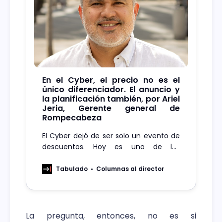
En el Cyber, el precio no es el
único diferenciador. El anuncio y
la planificación también, por Ariel
Jeria, Gerente general de
Rompecabeza
El Cyber dejó de ser solo un evento de
descuentos. Hoy es uno de los
escenarios publicitarios más saturados
y competitivos del año. Durante el
Tabulado
Columnas al director
CyberDay 2025 participaron 691
marcas y se registraron cerca de 5,8
millones de transacciones, con ventas
por más de US$520 millones. La carrera
La pregunta, entonces, no es si