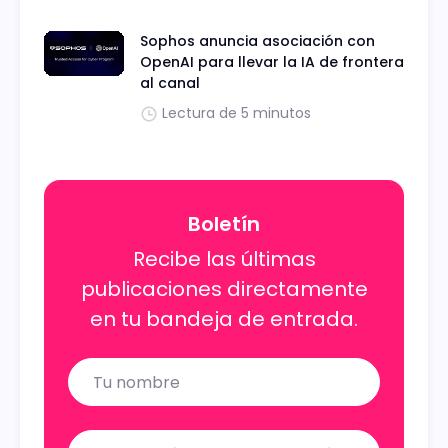
Sophos anuncia asociación con
OpenAI para llevar la IA de frontera
al canal
Lectura de 5 minutos
Boletín
Recibe las últimas
publicaciones directamente
en tu bandeja de entrada.
Name
Email