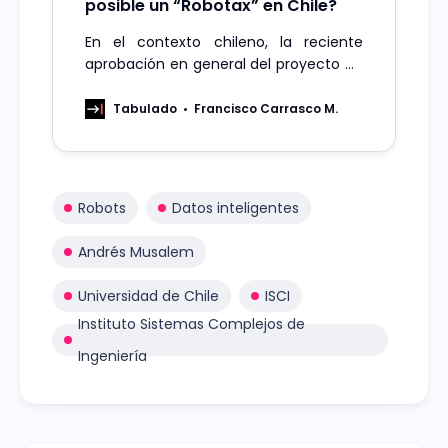
posible un “Robotax” en Chile?
En el contexto chileno, la reciente
aprobación en general del proyecto de
ley que regula la IA por parte de la
Comisión de Futuro de la Cámara de
Tabulado
Francisco Carrasco M.
Diputados ha marcado un precedente
importante a nivel local. Empleos IA:
¿Cuáles son las nuevas ocupaciones
que genera esta herramienta?A pesar
Robots
Datos inteligentes
Andrés Musalem
Universidad de Chile
ISCI
Instituto Sistemas Complejos de
Ingeniería